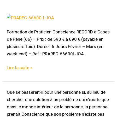
Praticien
Conscience
RECORD
Formation de Praticien Conscience RECORD à Cases
–
de Pène (66) – Prix : de 590 € à 690 € (payable en
66600
plusieurs fois). Durée : 6 Jours Février – Mars (en
Cases
week-end) – Ref : PRAREC-66600LJOA
de
Lire la suite »
Pène
–
Ref
:
Conscience
Que se passerait-il pour une personne si, au lieu de
PRAREC-
RECORD
chercher une solution à un problème qui n’existe que
66600-
–
dans le monde intérieur de la personne, la personne
LJOA
Présentation
prenait Conscience que son problème n’existe pas