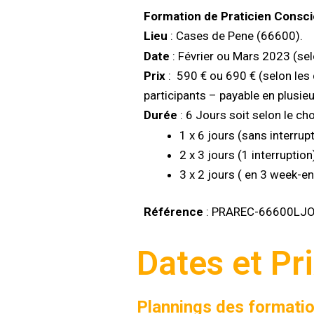
Formation de Praticien Cons
Lieu
: Cases de Pene (66600).
Date
: Février ou Mars 2023 (sel
Prix
: 590 € ou 690 € (selon les 
participants – payable en plusieu
Durée
: 6 Jours soit selon le cho
1 x 6 jours (sans interrup
2 x 3 jours (1 interruptio
3 x 2 jours ( en 3 week-e
Référence
: PRAREC-66600LJ
Dates et Pr
Plannings des formati