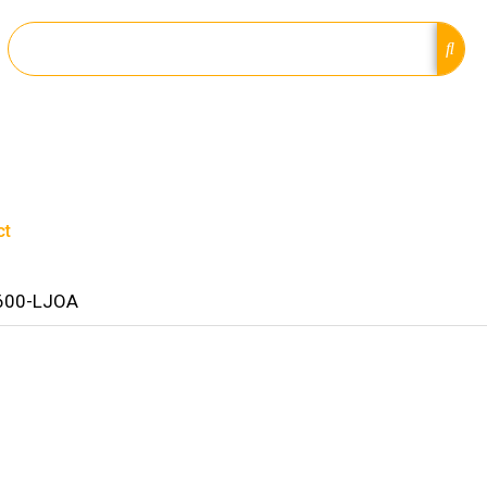
ct
6600-LJOA