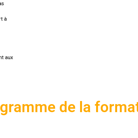
as
t à
t aux
gramme de la forma