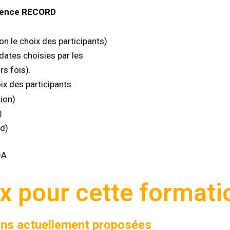
cience RECORD
on le choix des participants)
dates choisies par les
rs fois).
ix des participants :
tion)
n)
nd)
OA
ix pour cette formati
ons actuellement proposées