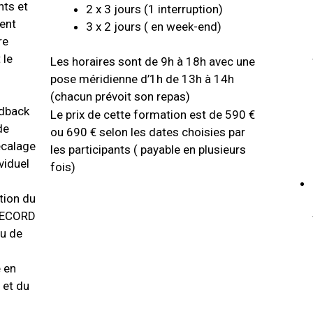
ts et
2 x 3 jours (1 interruption)
ent
3 x 2 jours ( en week-end)
re
 le
Les horaires sont de 9h à 18h avec une
pose méridienne d’1h de 13h à 14h
(chacun prévoit son repas)
edback
Le prix de cette formation est de 590 €
de
ou 690 € selon les dates choisies par
écalage
les participants ( payable en plusieurs
viduel
fois)
ation du
RECORD
au de
e en
 et du