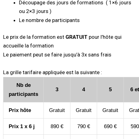
Découpage des jours de formations ( 1×6 jours
ou 2×3 jours )
Le nombre de participants
Le prix de la formation est
GRATUIT
pour l’hôte qui
accueille la formation
Le paiement peut se faire jusqu’à 3x sans frais
La grille tarifaire appliquée est la suivante :
Nb de
3
4
5
6 e
participants
Prix hôte
Gratuit
Gratuit
Gratuit
Grat
Prix 1 x 6 j
890 €
790 €
690 €
590