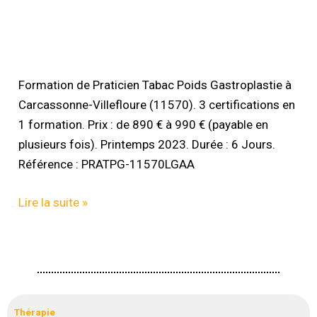
Formation
de
Formation de Praticien Tabac Poids Gastroplastie à
Praticien
Carcassonne-Villefloure (11570). 3 certifications en
Tabac
1 formation. Prix : de 890 € à 990 € (payable en
Poids
plusieurs fois). Printemps 2023. Durée : 6 Jours.
Gastroplastie
Référence : PRATPG-11570LGAA
–
11570
Lire la suite »
Carcassonne
–
Villefloure
–
Ref
:
Thérapie