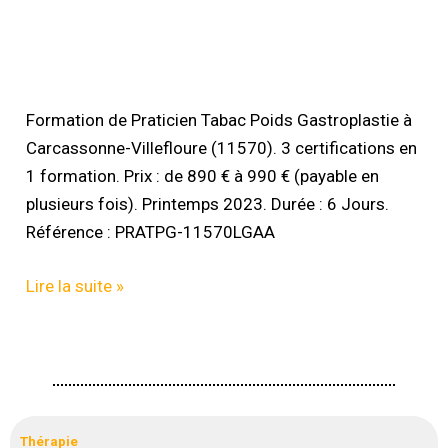
Formation
de
Formation de Praticien Tabac Poids Gastroplastie à
Praticien
Carcassonne-Villefloure (11570). 3 certifications en
Tabac
1 formation. Prix : de 890 € à 990 € (payable en
Poids
plusieurs fois). Printemps 2023. Durée : 6 Jours.
Gastroplastie
Référence : PRATPG-11570LGAA
–
11570
Lire la suite »
Carcassonne
–
Villefloure
–
Ref
:
Thérapie